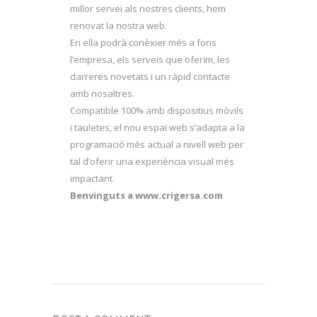
millor servei als nostres clients, hem
renovat la nostra web.
En ella podrà conèxier més a fons
l’empresa, els serveis que oferim, les
darreres novetats i un ràpid contacte
amb nosaltres.
Compatible 100% amb dispositius mòvils
i tauletes, el nou espai web s’adapta a la
programació més actual a nivell web per
tal d’oferir una experiència visual més
impactant.
Benvinguts a www.crigersa.com